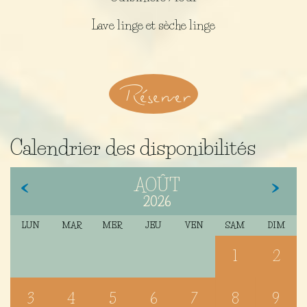
Lave linge et sèche linge
Réserver
Calendrier des disponibilités
AOÛT
2026
LUN
MAR
MER
JEU
VEN
SAM
DIM
1
2
3
4
5
6
7
8
9