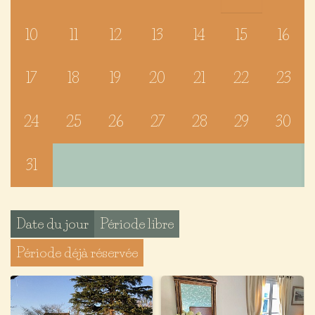
10
11
12
13
14
15
16
17
18
19
20
21
22
23
24
25
26
27
28
29
30
31
Date du jour
Période libre
Période déjà réservée